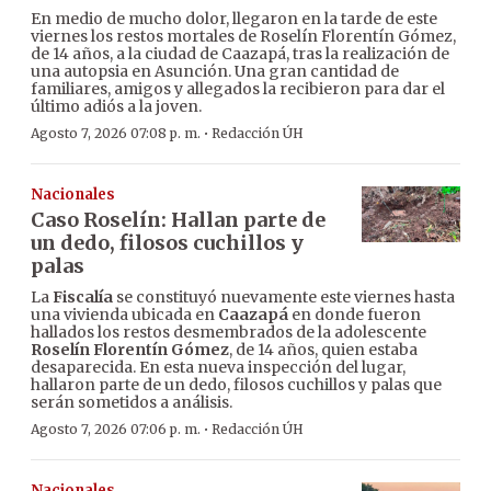
En medio de mucho dolor, llegaron en la tarde de este
viernes los restos mortales de Roselín Florentín Gómez,
de 14 años, a la ciudad de Caazapá, tras la realización de
una autopsia en Asunción. Una gran cantidad de
familiares, amigos y allegados la recibieron para dar el
último adiós a la joven.
·
Agosto 7, 2026 07:08 p. m.
Redacción ÚH
Nacionales
Caso Roselín: Hallan parte de
un dedo, filosos cuchillos y
palas
La
Fiscalía
se constituyó nuevamente este viernes hasta
una vivienda ubicada en
Caazapá
en donde fueron
hallados los restos desmembrados de la adolescente
Roselín Florentín Gómez
, de 14 años, quien estaba
desaparecida. En esta nueva inspección del lugar,
hallaron parte de un dedo, filosos cuchillos y palas que
serán sometidos a análisis.
·
Agosto 7, 2026 07:06 p. m.
Redacción ÚH
Nacionales