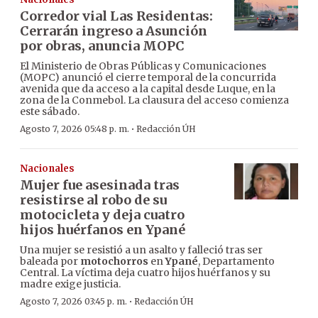
Corredor vial Las Residentas:
Cerrarán ingreso a Asunción
por obras, anuncia MOPC
El Ministerio de Obras Públicas y Comunicaciones
(MOPC) anunció el cierre temporal de la concurrida
avenida que da acceso a la capital desde Luque, en la
zona de la Conmebol. La clausura del acceso comienza
este sábado.
·
Agosto 7, 2026 05:48 p. m.
Redacción ÚH
Nacionales
Mujer fue asesinada tras
resistirse al robo de su
motocicleta y deja cuatro
hijos huérfanos en Ypané
Una mujer se resistió a un asalto y falleció tras ser
baleada por
motochorros
en
Ypané
, Departamento
Central. La víctima deja cuatro hijos huérfanos y su
madre exige justicia.
·
Agosto 7, 2026 03:45 p. m.
Redacción ÚH