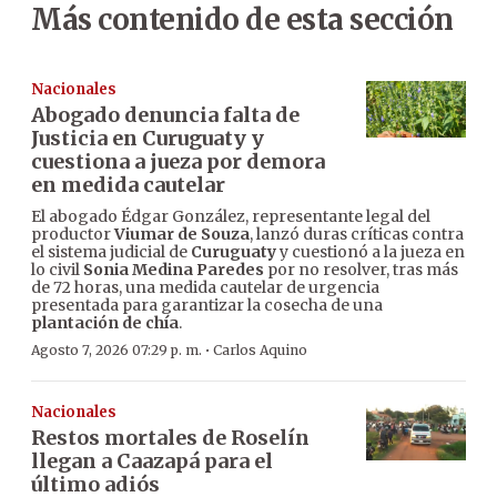
Más contenido de esta sección
Nacionales
Abogado denuncia falta de
Justicia en Curuguaty y
cuestiona a jueza por demora
en medida cautelar
El abogado Édgar González, representante legal del
productor
Viumar de Souza
, lanzó duras críticas contra
el sistema judicial de
Curuguaty
y cuestionó a la jueza en
lo civil
Sonia Medina Paredes
por no resolver, tras más
de 72 horas, una medida cautelar de urgencia
presentada para garantizar la cosecha de una
plantación de chía
.
·
Agosto 7, 2026 07:29 p. m.
Carlos Aquino
Nacionales
Restos mortales de Roselín
llegan a Caazapá para el
último adiós