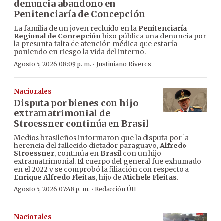
denuncia abandono en
Penitenciaría de Concepción
La familia de un joven recluido en la
Penitenciaría
Regional de Concepción
hizo pública una denuncia por
la presunta falta de atención médica que estaría
poniendo en riesgo la vida del interno.
·
Agosto 5, 2026 08:09 p. m.
Justiniano Riveros
Nacionales
Disputa por bienes con hijo
extramatrimonial de
Stroessner continúa en Brasil
Medios brasileños informaron que la disputa por la
herencia del fallecido dictador paraguayo,
Alfredo
Stroessner
, continúa en
Brasil
con un hijo
extramatrimonial. El cuerpo del general fue exhumado
en el 2022 y se comprobó la filiación con respecto a
Enrique Alfredo Fleitas
, hijo de
Michele Fleitas
.
·
Agosto 5, 2026 07:48 p. m.
Redacción ÚH
Nacionales