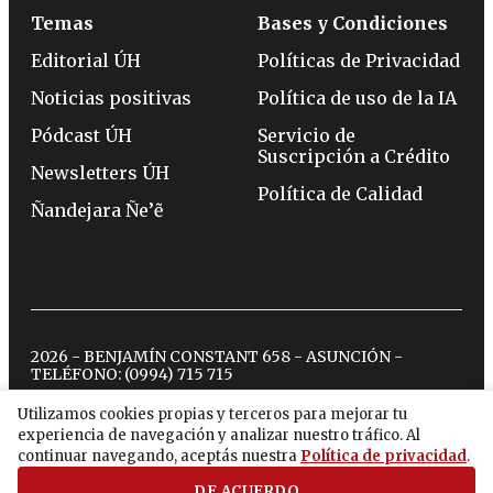
Temas
Bases y Condiciones
Editorial ÚH
Políticas de Privacidad
Noticias positivas
Política de uso de la IA
Pódcast ÚH
Servicio de
Suscripción a Crédito
Newsletters ÚH
Política de Calidad
Ñandejara Ñe’ẽ
2026 - BENJAMÍN CONSTANT 658 - ASUNCIÓN -
TELÉFONO:
(0994) 715 715
Utilizamos cookies propias y terceros para mejorar tu
experiencia de navegación y analizar nuestro tráfico. Al
twitter
instagram
facebook
tiktok
youtube
spotify
continuar navegando, aceptás nuestra
Política de privacidad
.
DE ACUERDO