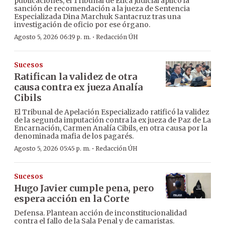
publicaciones, el Tribunal de Ética Judicial aplicó la
sanción de recomendación a la jueza de Sentencia
Especializada Dina Marchuk Santacruz tras una
investigación de oficio por ese órgano.
·
Agosto 5, 2026 06:19 p. m.
Redacción ÚH
Sucesos
Ratifican la validez de otra
causa contra ex jueza Analía
Cibils
El Tribunal de Apelación Especializado ratificó la validez
de la segunda imputación contra la ex jueza de Paz de La
Encarnación, Carmen Analía Cibils, en otra causa por la
denominada mafia de los pagarés.
·
Agosto 5, 2026 05:45 p. m.
Redacción ÚH
Sucesos
Hugo Javier cumple pena, pero
espera acción en la Corte
Defensa. Plantean acción de inconstitucionalidad
contra el fallo de la Sala Penal y de camaristas.