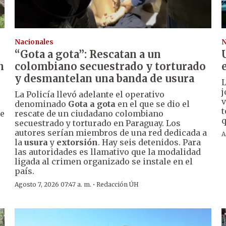
Nacionales
N
“Gota a gota”: Rescatan a un
n
colombiano secuestrado y torturado
y desmantelan una banda de usura
j
La Policía llevó adelante el operativo
v
denominado
Gota a gota
en el que se dio el
t
de
rescate de un ciudadano colombiano
q
secuestrado y torturado en Paraguay. Los
autores serían miembros de una red dedicada a
A
la
usura
y
extorsión
. Hay seis detenidos. Para
las autoridades es llamativo que la modalidad
ligada al crimen organizado se instale en el
país.
·
Agosto 7, 2026 07:47 a. m.
Redacción ÚH