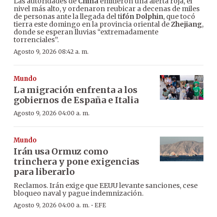
Las autoridades de
China
emitieron una alerta roja, el
nivel más alto, y ordenaron reubicar a decenas de miles
de personas ante la llegada del t
ifón Dolphin
, que tocó
tierra este domingo en la provincia oriental de
Zhejiang
,
donde se esperan lluvias “extremadamente
torrenciales”.
Agosto 9, 2026 08:42 a. m.
Mundo
La migración enfrenta a los
gobiernos de España e Italia
Agosto 9, 2026 04:00 a. m.
Mundo
Irán usa Ormuz como
trinchera y pone exigencias
para liberarlo
Reclamos. Irán exige que EEUU levante sanciones, cese
bloqueo naval y pague indemnización.
·
Agosto 9, 2026 04:00 a. m.
EFE