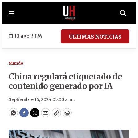
Menú
Mostrar
búsqued
10 ago 2026
ÚLTIMAS NOTICIAS
Mundo
China regulará etiquetado de
contenido generado por IA
Septiembre 16, 2024 05:00 a. m.
WhatsApp
Facebook
Twitter
Email
Copy
Print