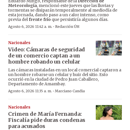
Eduardo Mingo, responsable de la
Dirección de
Meteorología
, mencionó este jueves que las lluvias y
tormentas se disiparán temporalmente al mediodía de
esta jornada, dando paso a un calor intenso, como
previa del
frente frío
que persistiría algunos días.
·
Agosto 6, 2026 11:42 a. m.
Redacción ÚH
Nacionales
Video: Cámaras de seguridad
de un comercio captan a un
hombre robando un celular
Las cámaras instaladas en un local comercial captaron a
un hombre robarse un celular y huir del sitio. Esto
ocurrió en la ciudad de Pedro Juan Caballero,
Departamento de Amambay.
·
Agosto 6, 2026 11:35 a. m.
Marciano Candia
Nacionales
Crimen de María Fernanda:
Fiscalía pide duras condenas
para acusados