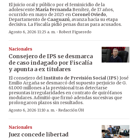
El juicio oral y público por el feminicidio de la
adolescente
María Fernanda
Benítez, de 17 años,
ocurrido en mayo de 2025 en
Coronel Oviedo
,
Departamento de
Caaguazú
, avanza hacia su etapa
decisiva. La Fiscalía pidió penas duras para acusados.
·
Agosto 6, 2026 11:25 a. m.
Robert Figueredo
Nacionales
Consejero de IPS se desmarca
de caso indagado por Fiscalía
y apunta a ex titulares
El consejero del
Instituto de Previsión Social
(
IPS
) José
Emilio Argaña se desmarcó del supuesto perjuicio de G.
61.000 millones a la previsional tras detectarse
presuntas irregularidades en contrato de quirófanos
modulares. Admitió que firmó adendas sucesivas que
prolongaron plazos sin resultados.
·
Agosto 6, 2026 11:10 a. m.
Redacción ÚH
Nacionales
Juez concede libertad