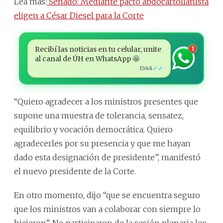
Lea más:
Senado: Mediante pacto abdocartollanista
eligen a César Diesel para la Corte
Recibí las noticias en tu celular, unite
1
al canal de ÚH en WhatsApp 🤩
✓✓
15:48
“Quiero agradecer a los ministros presentes que
supone una muestra de tolerancia, sensatez,
equilibrio y vocación democrática. Quiero
agradecerles por su presencia y que me hayan
dado esta designación de presidente”, manifestó
el nuevo presidente de la Corte.
En otro momento, dijo “que se encuentra seguro
que los ministros van a colaborar con siempre lo
hicieron”. No participaron de la sesión plenaria los