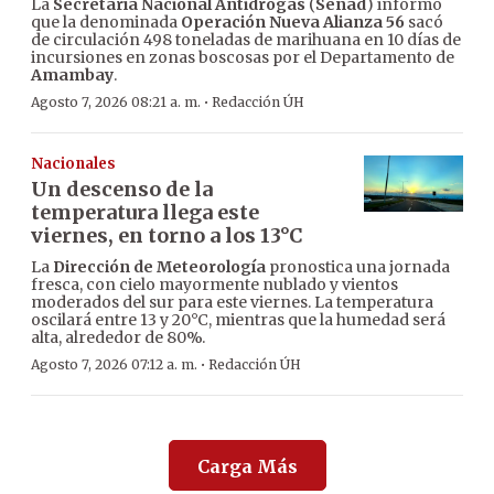
La
Secretaría Nacional Antidrogas
(
Senad
) informó
que la denominada
Operación Nueva Alianza 56
sacó
de circulación 498 toneladas de marihuana en 10 días de
incursiones en zonas boscosas por el Departamento de
Amambay
.
·
Agosto 7, 2026 08:21 a. m.
Redacción ÚH
Nacionales
Un descenso de la
temperatura llega este
viernes, en torno a los 13°C
La
Dirección de Meteorología
pronostica una jornada
fresca, con cielo mayormente nublado y vientos
moderados del sur para este viernes. La temperatura
oscilará entre 13 y 20°C, mientras que la humedad será
alta, alrededor de 80%.
·
Agosto 7, 2026 07:12 a. m.
Redacción ÚH
Carga Más