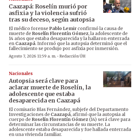
Caazapá: Roselín murió por
asfixia y la violencia sufrió
tras su deceso, según autopsia
El médico forense
Pablo Lemir
confirmó la causa de
muerte de
Roselín Florentín Gómez
, la adolescente de
14 años que estaba desaparecida y la hallaron enterrada
en
Caazapá
. Informó que la autopsia determinó que el
fallecimiento se produjo por asfixia por inmersión.
·
Agosto 7, 2026 11:59 a. m.
Redacción ÚH
Nacionales
Autopsia será clave para
aclarar muerte de Roselín, la
adolescente que estaba
desaparecida en Caazapá
El comisario Blas Fernández, subjefe del Departamento
Investigaciones de
Caazapá
, afirmó que la autopsia al
cuerpo de
Roselín Florentín Gómez
(14) será clave para
determinar las circunstancias de su muerte. La
adolescente estaba desaparecida y fue hallada enterrada
en una vivienda familiar.