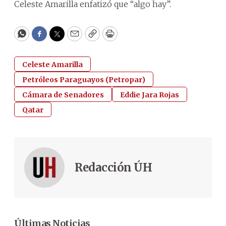
Celeste Amarilla enfatizó que “algo hay”.
WhatsApp
Facebook
Twitter
Email
Copy
Print
Celeste Amarilla
Petróleos Paraguayos (Petropar)
Cámara de Senadores
Eddie Jara Rojas
Qatar
Redacción ÚH
Últimas Noticias