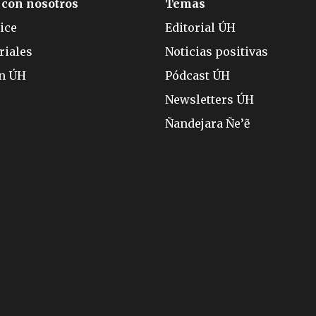
 con nosotros
Temas
ice
Editorial ÚH
riales
Noticias positivas
ón ÚH
Pódcast ÚH
Newsletters ÚH
Ñandejara Ñe’ẽ