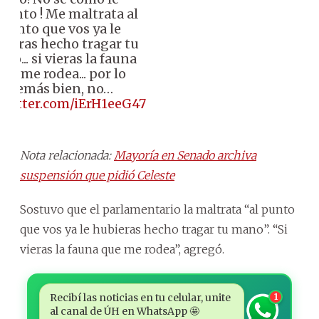
uanto ! Me maltrata al
punto que vos ya le
bieras hecho tragar tu
no... si vieras la fauna
que me rodea... por lo
demás bien, no…
.twitter.com/iErH1eeG47
Nota relacionada:
Mayoría en Senado archiva
suspensión que pidió Celeste
Sostuvo que el parlamentario la maltrata “al punto
que vos ya le hubieras hecho tragar tu mano”. “Si
vieras la fauna que me rodea”, agregó.
Recibí las noticias en tu celular, unite
1
al canal de ÚH en WhatsApp 🤩