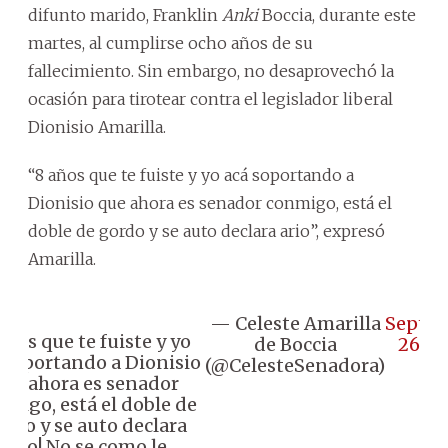
difunto marido, Franklin
Anki
Boccia, durante este
martes, al cumplirse ocho años de su
fallecimiento. Sin embargo, no desaprovechó la
ocasión para tirotear contra el legislador liberal
Dionisio Amarilla.
“8 años que te fuiste y yo acá soportando a
Dionisio que ahora es senador conmigo, está el
doble de gordo y se auto declara ario”, expresó
Amarilla.
— Celeste Amarilla
Septe
años que te fuiste y yo
de Boccia
26, 2
 soportando a Dionisio
(@CelesteSenadora)
ue ahora es senador
migo, está el doble de
ordo y se auto declara
ario! No se como le