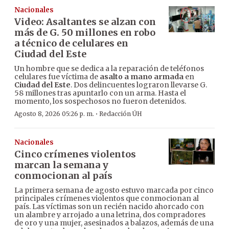
Nacionales
Video: Asaltantes se alzan con
más de G. 50 millones en robo
a técnico de celulares en
Ciudad del Este
Un hombre que se dedica a la reparación de teléfonos
celulares fue víctima de
asalto a mano armada
en
Ciudad del Este
. Dos delincuentes lograron llevarse G.
58 millones tras apuntarlo con un arma. Hasta el
momento, los sospechosos no fueron detenidos.
·
Agosto 8, 2026 05:26 p. m.
Redacción ÚH
Nacionales
Cinco crímenes violentos
marcan la semana y
conmocionan al país
La primera semana de agosto estuvo marcada por cinco
principales crímenes violentos que conmocionan al
país. Las víctimas son un recién nacido ahorcado con
un alambre y arrojado a una letrina, dos compradores
de oro y una mujer, asesinados a balazos, además de una