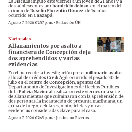
La
Fiscalía
imputó este viernes a un joven de 21 años y a
dos adolescentes por
homicidio doloso
, en el marco del
crimen de
Roselín Florentín Gómez
, de 14 años,
ocurrido en
Caazapá
.
·
Agosto 7, 2026 07:57 p. m.
Redacción ÚH
Nacionales
Allanamientos por asalto a
financiera de Concepción deja
dos aprehendidos y varias
evidencias
En el marco de la investigación por el
millonario asalto
al local de créditos
Credi Ágil
, ocurrido el pasado 30 de
julio en el centro de
Concepción
, agentes del
Departamento de Investigaciones de Hechos Punibles
de la
Policía Nacional
realizaron este viernes una serie
de allanamientos que culminaron con la aprehensión de
dos personas, la incautación de presunta marihuana, un
arma de fuego, celulares, motocicletas y otras
evidencias consideradas clave para el caso.
·
Agosto 7, 2026 07:45 p. m.
Justiniano Riveros