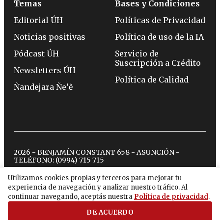
Temas
Bases y Condiciones
Editorial ÚH
Políticas de Privacidad
Noticias positivas
Política de uso de la IA
Pódcast ÚH
Servicio de
Suscripción a Crédito
Newsletters ÚH
Política de Calidad
Ñandejara Ñe’ẽ
2026 - BENJAMÍN CONSTANT 658 - ASUNCIÓN -
TELÉFONO:
(0994) 715 715
Utilizamos cookies propias y terceros para mejorar tu
experiencia de navegación y analizar nuestro tráfico. Al
twitter
instagram
facebook
tiktok
youtube
spotify
continuar navegando, aceptás nuestra
Política de privacidad
.
DE ACUERDO