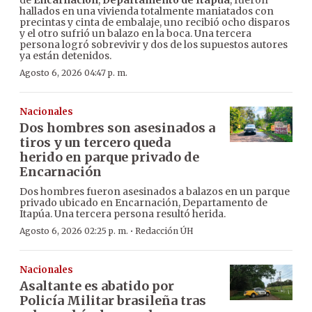
de
Encarnación
,
Departamento de Itapúa
, fueron
hallados en una vivienda totalmente maniatados con
precintas y cinta de embalaje, uno recibió ocho disparos
y el otro sufrió un balazo en la boca. Una tercera
persona logró sobrevivir y dos de los supuestos autores
ya están detenidos.
Agosto 6, 2026 04:47 p. m.
Nacionales
Dos hombres son asesinados a
tiros y un tercero queda
herido en parque privado de
Encarnación
Dos hombres fueron asesinados a balazos en un parque
privado ubicado en Encarnación, Departamento de
Itapúa. Una tercera persona resultó herida.
·
Agosto 6, 2026 02:25 p. m.
Redacción ÚH
Nacionales
Asaltante es abatido por
Policía Militar brasileña tras