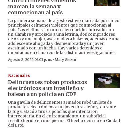
Cinco crímenes violentos
marcan la semana y
conmocionan al país
La primera semana de agosto estuvo marcada por cinco
principales crímenes violentos que conmocionan al
país. Las víctimas son un recién nacido ahorcado con
un alambre y arrojado a una letrina, dos compradores
de oro y una mujer, asesinados a balazos, además de una
adolescente ahogada y desmembrada y un joven
asesinado con un hacha. Hay varios detenidos e
imputados en el marco de las distintas investigaciones.
·
Agosto 8, 2026 03:03 p. m.
Mary Glezcu
Nacionales
Delincuentes roban productos
electrónicos a un brasileño y
balean a un policía en CDE
Una gavilla de delincuentes armados robó un lote de
productos electrónicos a un joven brasileño y, durante
la fuga, atacó a tiros a policías que intentaron
interceptarla. En el enfrentamiento, un suboficial
resultó herido en una pierna. El hecho ocurrió en Ciudad
del Este.