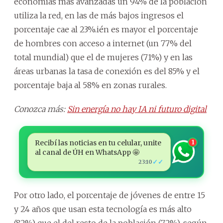
economías más avanzadas un 94% de la población
utiliza la red, en las de más bajos ingresos el
porcentaje cae al 23%.ién es mayor el porcentaje
de hombres con acceso a internet (un 77% del
total mundial) que el de mujeres (71%) y en las
áreas urbanas la tasa de conexión es del 85% y el
porcentaje baja al 58% en zonas rurales.
Conozca más:
Sin energía no hay IA ni futuro digital
Recibí las noticias en tu celular, unite
1
al canal de ÚH en WhatsApp 🤩
✓✓
23:10
Por otro lado, el porcentaje de jóvenes de entre 15
y 24 años que usan esta tecnología es más alto
(82%) que el del resto de la población (72%), según