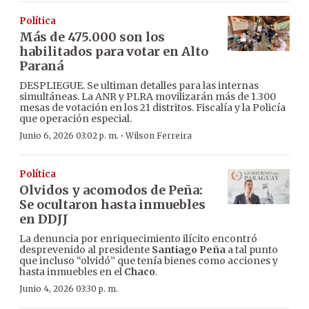
Política
Más de 475.000 son los
habilitados para votar en Alto
Paraná
DESPLIEGUE. Se ultiman detalles para las internas
simultáneas. La ANR y PLRA movilizarán más de 1.300
mesas de votación en los 21 distritos. Fiscalía y la Policía
que operación especial.
·
Junio 6, 2026 03:02 p. m.
Wilson Ferreira
Política
Olvidos y acomodos de Peña:
Se ocultaron hasta inmuebles
en DDJJ
La denuncia por enriquecimiento ilícito encontró
desprevenido al presidente
Santiago Peña
a tal punto
que incluso “olvidó” que tenía bienes como acciones y
hasta inmuebles en el
Chaco
.
Junio 4, 2026 03:30 p. m.