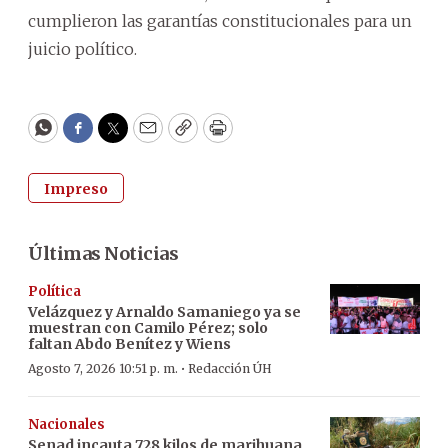
cumplieron las garantías constitucionales para un
juicio político.
WhatsApp
Facebook
Twitter
Email
Copy
Print
Impreso
Últimas Noticias
Política
Velázquez y Arnaldo Samaniego ya se
muestran con Camilo Pérez; solo
faltan Abdo Benítez y Wiens
·
Agosto 7, 2026 10:51 p. m.
Redacción ÚH
Nacionales
Senad incauta 728 kilos de marihuana