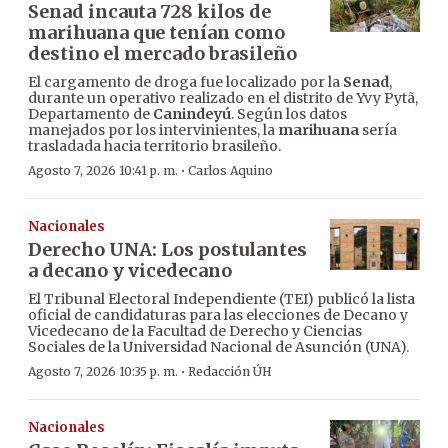
Senad incauta 728 kilos de
marihuana que tenían como
destino el mercado brasileño
El cargamento de droga fue localizado por la
Senad
,
durante un operativo realizado en el distrito de Yvy Pytã,
Departamento de
Canindeyú
. Según los datos
manejados por los intervinientes, la
marihuana
sería
trasladada hacia territorio brasileño.
·
Agosto 7, 2026 10:41 p. m.
Carlos Aquino
Nacionales
Derecho UNA: Los postulantes
a decano y vicedecano
El Tribunal Electoral Independiente (TEI) publicó la lista
oficial de candidaturas para las elecciones de Decano y
Vicedecano de la Facultad de Derecho y Ciencias
Sociales de la Universidad Nacional de Asunción (UNA).
·
Agosto 7, 2026 10:35 p. m.
Redacción ÚH
Nacionales