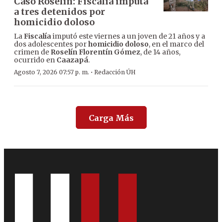
Caso Roselín: Fiscalía imputa
a tres detenidos por
homicidio doloso
La
Fiscalía
imputó este viernes a un joven de 21 años y a
dos adolescentes por
homicidio doloso
, en el marco del
crimen de
Roselín Florentín Gómez
, de 14 años,
ocurrido en
Caazapá
.
·
Agosto 7, 2026 07:57 p. m.
Redacción ÚH
Carga Más