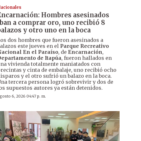
acionales
Encarnación: Hombres asesinados
iban a comprar oro, uno recibió 8
balazos y otro uno en la boca
os dos hombres que fueron asesinados a
alazos este jueves en el
Parque Recreativo
acional En el Paraíso
, de
Encarnación
,
epartamento de Itapúa
, fueron hallados en
na vivienda totalmente maniatados con
recintas y cinta de embalaje, uno recibió ocho
isparos y el otro sufrió un balazo en la boca.
na tercera persona logró sobrevivir y dos de
os supuestos autores ya están detenidos.
gosto 6, 2026 04:47 p. m.