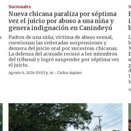
Nacionales
N
Nueva chicana paraliza por séptima
vez el juicio por abuso a una niña y
genera indignación en Canindeyú
s
Padres de una niña, víctima de abuso sexual,
L
cuestionan las reiteradas suspensiones y
b
demora del juicio oral por sucesivas chicanas.
N
La defensa del acusado recusó a los miembros
D
del tribunal y logró suspender por séptima vez
u
el juicio.
p
d
·
Agosto 6, 2026 05:02 p. m.
Carlos Aquino
U
l
A