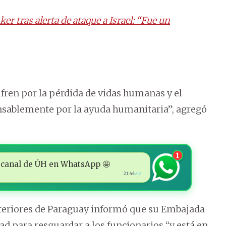
r tras alerta de ataque a Israel: “Fue un
ufren por la pérdida de vidas humanas y el
ansablemente por la ayuda humanitaria”, agregó
1
 al canal de ÚH en WhatsApp 🤩
21:44
✓✓
Exteriores de Paraguay informó que su Embajada
d para resguardar a los funcionarios “y está en