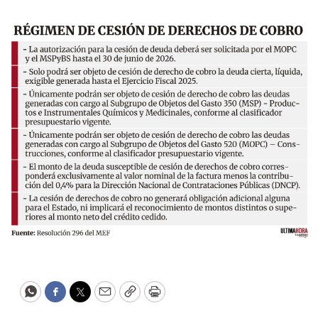
WhatsApp
Facebook
Twitter
Email
Copy
Print