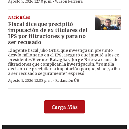
·
Agosto 5, 2026 12:40 p. m.
Wilson Ferreira
Nacionales
Fiscal dice que precipitó
imputación de ex titulares del
IPS por filtraciones y para no
ser recusado
El agente fiscal Julio Ortiz, que investiga un presunto
desvío millonario en el
IPS
, aseguró que imputó a los ex
presidentes
Vicente Bataglia
y
Jorge Brítez
a causa de
filtraciones que complican la investigación. “Tomé la
decisión de precipitar la imputación porque, si no, ya iba
a ser recusado seguramente”, expresó.
·
Agosto 5, 2026 12:08 p. m.
Redacción ÚH
Carga Más