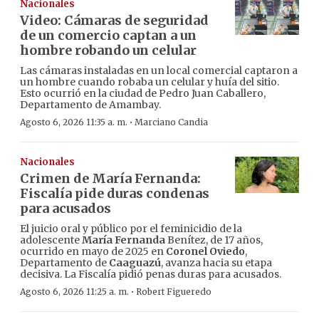
Nacionales
Video: Cámaras de seguridad
de un comercio captan a un
hombre robando un celular
Las cámaras instaladas en un local comercial captaron a
un hombre cuando robaba un celular y huía del sitio.
Esto ocurrió en la ciudad de Pedro Juan Caballero,
Departamento de Amambay.
·
Agosto 6, 2026 11:35 a. m.
Marciano Candia
Nacionales
Crimen de María Fernanda:
Fiscalía pide duras condenas
para acusados
El juicio oral y público por el feminicidio de la
adolescente
María Fernanda
Benítez, de 17 años,
ocurrido en mayo de 2025 en
Coronel Oviedo
,
Departamento de
Caaguazú
, avanza hacia su etapa
decisiva. La Fiscalía pidió penas duras para acusados.
·
Agosto 6, 2026 11:25 a. m.
Robert Figueredo