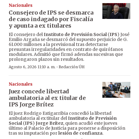
Nacionales
Consejero de IPS se desmarca
de caso indagado por Fiscalía
y apunta a ex titulares
El consejero del
Instituto de Previsión Social
(
IPS
) José
Emilio Argaña se desmarcó del supuesto perjuicio de G.
61.000 millones a la previsional tras detectarse
presuntas irregularidades en contrato de quirófanos
modulares. Admitió que firmó adendas sucesivas que
prolongaron plazos sin resultados.
·
Agosto 6, 2026 11:10 a. m.
Redacción ÚH
Nacionales
Juez concede libertad
ambulatoria al ex titular de
IPS Jorge Brítez
El juez Rodrigo Estigarribia concedió la libertad
ambulatoria al ex titular del
Instituto de Previsión
Social
(
IPS
)
Jorge Brítez
, quien acudió este jueves
último al Palacio de Justicia para ponerse a disposición
tras su imputación por
lesión de confianza
.