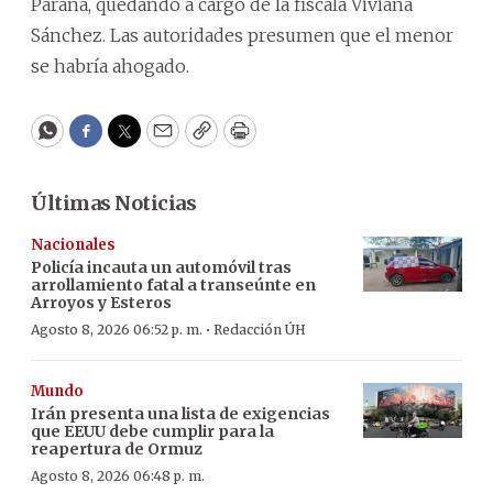
Paraná, quedando a cargo de la fiscala Viviana
Sánchez. Las autoridades presumen que el menor
se habría ahogado.
WhatsApp
Facebook
Twitter
Email
Copy
Print
Últimas Noticias
Nacionales
Policía incauta un automóvil tras
arrollamiento fatal a transeúnte en
Arroyos y Esteros
·
Agosto 8, 2026 06:52 p. m.
Redacción ÚH
Mundo
Irán presenta una lista de exigencias
que EEUU debe cumplir para la
reapertura de Ormuz
Agosto 8, 2026 06:48 p. m.