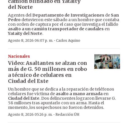
camión blindado en Yataity
del Norte
Agentes del
Departamento de Investigaciones
de
San
Pedro
detuvieron este sábado a un hombre que contaba
con orden de captura por el caso que investiga el fallido
asalto a un camión transportador de caudales
en
Yataity del Norte
.
·
Agosto 8, 2026 06:07 p. m.
Carlos Aquino
Nacionales
Video: Asaltantes se alzan con
más de G. 50 millones en robo
a técnico de celulares en
Ciudad del Este
Un hombre que se dedica a la reparación de teléfonos
celulares fue víctima de
asalto a mano armada
en
Ciudad del Este
. Dos delincuentes lograron llevarse G.
58 millones tras apuntarlo con un arma. Hasta el
momento, los sospechosos no fueron detenidos.
·
Agosto 8, 2026 05:26 p. m.
Redacción ÚH