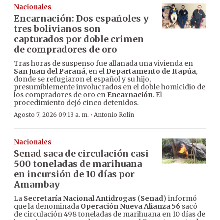
Nacionales
Encarnación: Dos españoles y
tres bolivianos son
capturados por doble crimen
de compradores de oro
Tras horas de suspenso fue allanada una vivienda en
San Juan del Paraná
, en el
Departamento de Itapúa
,
donde se refugiaron el español y su hijo,
presumiblemente involucrados en el doble homicidio de
los compradores de oro en
Encarnación
. El
procedimiento dejó cinco detenidos.
·
Agosto 7, 2026 09:13 a. m.
Antonio Rolín
Nacionales
Senad saca de circulación casi
500 toneladas de marihuana
en incursión de 10 días por
Amambay
La
Secretaría Nacional Antidrogas
(
Senad
) informó
que la denominada
Operación Nueva Alianza 56
sacó
de circulación 498 toneladas de marihuana en 10 días de