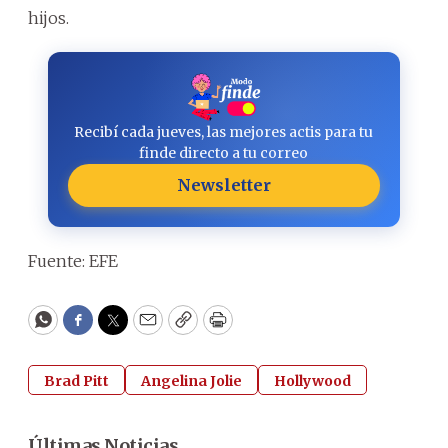
hijos.
Recibí cada jueves, las mejores actis para tu
finde directo a tu correo
Newsletter
Fuente: EFE
WhatsApp
Facebook
Twitter
Email
Copy
Print
Brad Pitt
Angelina Jolie
Hollywood
Últimas Noticias