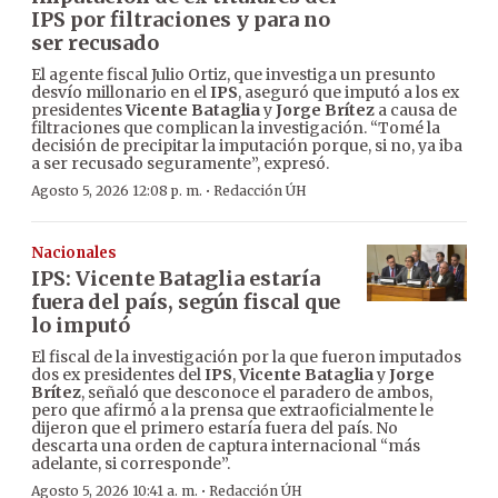
IPS por filtraciones y para no
ser recusado
El agente fiscal Julio Ortiz, que investiga un presunto
desvío millonario en el
IPS
, aseguró que imputó a los ex
presidentes
Vicente Bataglia
y
Jorge Brítez
a causa de
filtraciones que complican la investigación. “Tomé la
decisión de precipitar la imputación porque, si no, ya iba
a ser recusado seguramente”, expresó.
·
Agosto 5, 2026 12:08 p. m.
Redacción ÚH
Nacionales
IPS: Vicente Bataglia estaría
fuera del país, según fiscal que
lo imputó
El fiscal de la investigación por la que fueron imputados
dos ex presidentes del
IPS
,
Vicente Bataglia
y
Jorge
Brítez
, señaló que desconoce el paradero de ambos,
pero que afirmó a la prensa que extraoficialmente le
dijeron que el primero estaría fuera del país. No
descarta una orden de captura internacional “más
adelante, si corresponde”.
·
Agosto 5, 2026 10:41 a. m.
Redacción ÚH