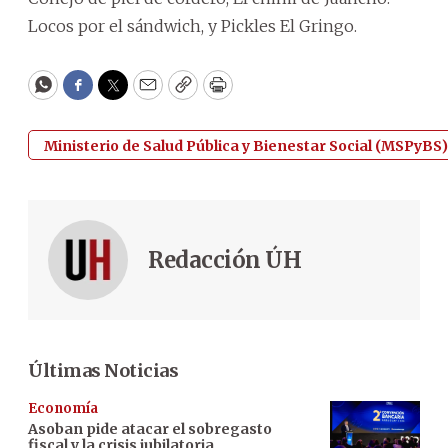
Locos por el sándwich, y Pickles El Gringo.
WhatsApp
Facebook
Twitter
Email
Copy
Print
Ministerio de Salud Pública y Bienestar Social (MSPyBS)
Redacción ÚH
Últimas Noticias
Economía
Asoban pide atacar el sobregasto
fiscal y la crisis jubilatoria