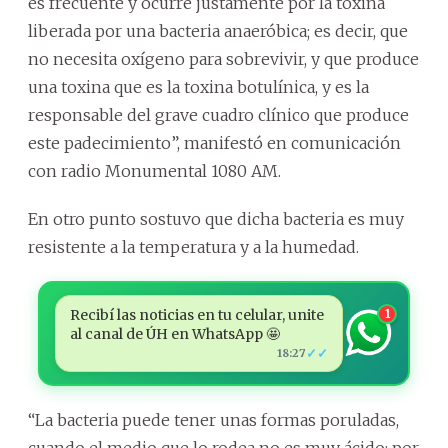
es frecuente y ocurre justamente por la toxina
liberada por una bacteria anaeróbica; es decir, que
no necesita oxígeno para sobrevivir, y que produce
una toxina que es la toxina botulínica, y es la
responsable del grave cuadro clínico que produce
este padecimiento”, manifestó en comunicación
con radio Monumental 1080 AM.
En otro punto sostuvo que dicha bacteria es muy
resistente a la temperatura y a la humedad.
Recibí las noticias en tu celular, unite
1
al canal de ÚH en WhatsApp 🤩
✓✓
18:27
“La bacteria puede tener unas formas poruladas,
cuando el medio que lo rodea no es muy ácido; por