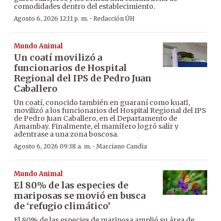
comodidades dentro del establecimiento.
·
Agosto 6, 2026 12:11 p. m.
Redacción ÚH
Mundo Animal
Un coatí movilizó a
funcionarios de Hospital
Regional del IPS de Pedro Juan
Caballero
Un coatí, conocido también en guaraní como kuatĩ,
movilizó a los funcionarios del Hospital Regional del IPS
de Pedro Juan Caballero, en el Departamento de
Amambay. Finalmente, el mamífero logró salir y
adentrase a una zona boscosa.
·
Agosto 6, 2026 09:38 a. m.
Marciano Candia
Mundo Animal
El 80% de las especies de
mariposas se movió en busca
de ‘refugio climático’
El 80% de las especies de mariposa amplió su área de