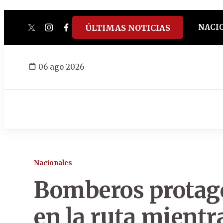
NACI
ÚLTIMAS NOTICIAS
twitter
instagram
facebook
tiktok
youtube
spotify
06 ago 2026
Nacionales
Bomberos protag
en la ruta mientr