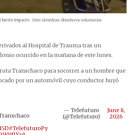
 fuerte impacto.
Foto: Gentileza-Bomberos voluntarios.
rivados al Hospital de Trauma tras un
lonso ocurrido en la mañana de este lunes.
ex ruta Transchaco para socorrer a un hombre que
hocado por un automóvil cuyo conductor huyó
— Telefuturo
June 8,
 Transchaco
(@Telefuturo)
2026
15D
#TelefuturoPy
T3W9fJXyA