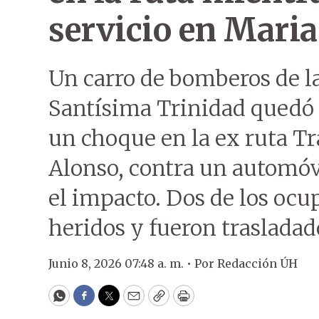
servicio en Mari
Un carro de bomberos de 
Santísima Trinidad quedó 
un choque en la ex ruta T
Alonso, contra un automóv
el impacto. Dos de los oc
heridos y fueron trasladad
Junio 8, 2026 07:48 a. m. •
Por
Redacción ÚH
WhatsApp
Facebook
Twitter
Email
Copy
Print