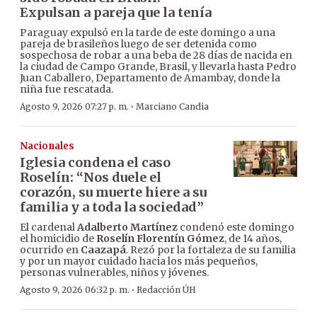
Expulsan a pareja que la tenía
Paraguay expulsó en la tarde de este domingo a una
pareja de brasileños luego de ser detenida como
sospechosa de robar a una beba de 28 días de nacida en
la ciudad de Campo Grande, Brasil, y llevarla hasta Pedro
Juan Caballero, Departamento de Amambay, donde la
niña fue rescatada.
·
Agosto 9, 2026 07:27 p. m.
Marciano Candia
Nacionales
Iglesia condena el caso
Roselín: “Nos duele el
corazón, su muerte hiere a su
familia y a toda la sociedad”
El cardenal
Adalberto Martínez
condenó este domingo
el homicidio de
Roselín Florentín Gómez
, de 14 años,
ocurrido en
Caazapá
. Rezó por la fortaleza de su familia
y por un mayor cuidado hacia los más pequeños,
personas vulnerables, niños y jóvenes.
·
Agosto 9, 2026 06:32 p. m.
Redacción ÚH