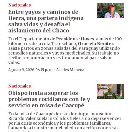
Nacionales
Entre yuyos y caminos de
tierra, una partera indígena
salva vidas y desafía el
aislamiento del Chaco
En el Departamento de
Presidente Hayes
, a más de 100
kilómetros de la ruta Transchaco,
Graciela Benítez
asiste partos en zonas aisladas del Paraguay utilizando
remedios naturales y yuyos medicinales. Su trabajo no
recibe remuneración y es fundamental para salvar
vidas.
·
Agosto 9, 2026 04:15 p. m.
Alcides Manena
Nacionales
Obispo insta a superar los
problemas cotidianos con fe y
servicio en misa de Caacupé
En la misa de Caacupé de este domingo, monseñor
Ricardo Valenzuela instó a los fieles a no dejarse vencer
por la crisis económica y los problemas familiares,
llamando a transformar el miedo en acción concreta a