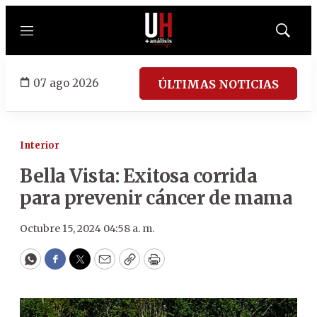
Menú
Mostrar
búsqued
07 ago 2026
ÚLTIMAS NOTICIAS
Interior
Bella Vista: Exitosa corrida
para prevenir cáncer de mama
Octubre 15, 2024 04:58 a. m.
WhatsApp
Facebook
Twitter
Email
Copy
Print