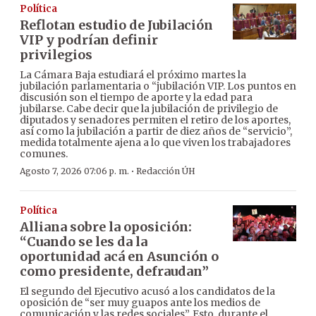
Política
Reflotan estudio de Jubilación
VIP y podrían definir
privilegios
La Cámara Baja estudiará el próximo martes la
jubilación parlamentaria o “jubilación VIP. Los puntos en
discusión son el tiempo de aporte y la edad para
jubilarse. Cabe decir que la jubilación de privilegio de
diputados y senadores permiten el retiro de los aportes,
así como la jubilación a partir de diez años de “servicio”,
medida totalmente ajena a lo que viven los trabajadores
comunes.
·
Agosto 7, 2026 07:06 p. m.
Redacción ÚH
Política
Alliana sobre la oposición:
“Cuando se les da la
oportunidad acá en Asunción o
como presidente, defraudan”
El segundo del Ejecutivo acusó a los candidatos de la
oposición de “ser muy guapos ante los medios de
comunicación y las redes sociales”. Esto, durante el