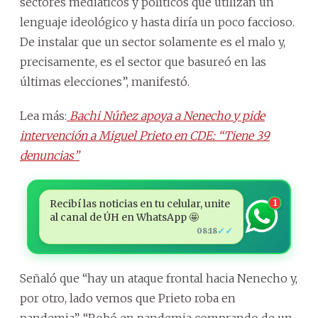
sectores mediáticos y políticos que utilizan un
lenguaje ideológico y hasta diría un poco faccioso.
De instalar que un sector solamente es el malo y,
precisamente, es el sector que basureó en las
últimas elecciones”, manifestó.
Lea más:
Bachi Núñez apoya a Nenecho y pide
intervención a Miguel Prieto en CDE: “Tiene 39
denuncias”
Recibí las noticias en tu celular, unite
1
al canal de ÚH en WhatsApp 🤩
✓✓
08:18
Señaló que “hay un ataque frontal hacia Nenecho y,
por otro, lado vemos que Prieto roba en
pandemia”. “Robó en pandemia comprando de un