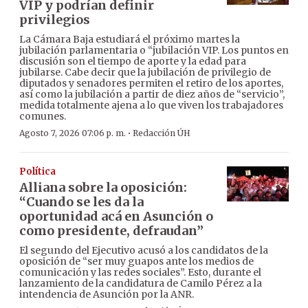
VIP y podrían definir
privilegios
La Cámara Baja estudiará el próximo martes la
jubilación parlamentaria o “jubilación VIP. Los puntos en
discusión son el tiempo de aporte y la edad para
jubilarse. Cabe decir que la jubilación de privilegio de
diputados y senadores permiten el retiro de los aportes,
así como la jubilación a partir de diez años de “servicio”,
medida totalmente ajena a lo que viven los trabajadores
comunes.
·
Agosto 7, 2026 07:06 p. m.
Redacción ÚH
Política
Alliana sobre la oposición:
“Cuando se les da la
oportunidad acá en Asunción o
como presidente, defraudan”
El segundo del Ejecutivo acusó a los candidatos de la
oposición de “ser muy guapos ante los medios de
comunicación y las redes sociales”. Esto, durante el
lanzamiento de la candidatura de Camilo Pérez a la
intendencia de Asunción por la ANR.