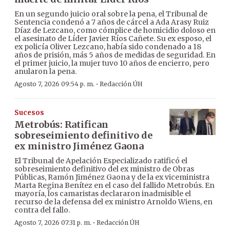
En un segundo juicio oral sobre la pena, el Tribunal de
Sentencia condenó a 7 años de cárcel a Ada Arasy Ruiz
Díaz de Lezcano, como cómplice de homicidio doloso en
el asesinato de Líder Javier Ríos Cañete. Su ex esposo, el
ex policía Oliver Lezcano, había sido condenado a 18
años de prisión, más 5 años de medidas de seguridad. En
el primer juicio, la mujer tuvo 10 años de encierro, pero
anularon la pena.
·
Agosto 7, 2026 09:54 p. m.
Redacción ÚH
Sucesos
Metrobús: Ratifican
sobreseimiento definitivo de
ex ministro Jiménez Gaona
El Tribunal de Apelación Especializado ratificó el
sobreseimiento definitivo del ex ministro de Obras
Públicas, Ramón Jiménez Gaona y de la ex viceministra
Marta Regina Benítez en el caso del fallido Metrobús. En
mayoría, los camaristas declararon inadmisible el
recurso de la defensa del ex ministro Arnoldo Wiens, en
contra del fallo.
·
Agosto 7, 2026 07:31 p. m.
Redacción ÚH