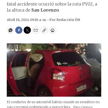
fatal accidente ocurrió sobre la ruta PY02, a
la altura de
San Lorenzo
.
Abril 18, 2024 09:16 a. m. •
Por
Redacción ÚH
WhatsApp
Facebook
Twitter
Email
Copy
Print
El conductor de un automóvil habría cruzado un semáforo en
rojo y terminó embistiendo a motociclista.
Foto: Captura