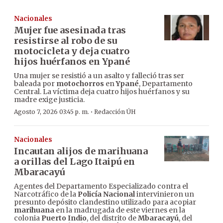
Nacionales
Mujer fue asesinada tras
resistirse al robo de su
motocicleta y deja cuatro
hijos huérfanos en Ypané
Una mujer se resistió a un asalto y falleció tras ser
baleada por
motochorros
en
Ypané
, Departamento
Central. La víctima deja cuatro hijos huérfanos y su
madre exige justicia.
·
Agosto 7, 2026 03:45 p. m.
Redacción ÚH
Nacionales
Incautan alijos de marihuana
a orillas del Lago Itaipú en
Mbaracayú
Agentes del Departamento Especializado contra el
Narcotráfico de la
Policía Nacional
intervinieron un
presunto depósito clandestino utilizado para acopiar
marihuana
en la madrugada de este viernes en la
colonia
Puerto Indio
, del distrito de
Mbaracayú
, del