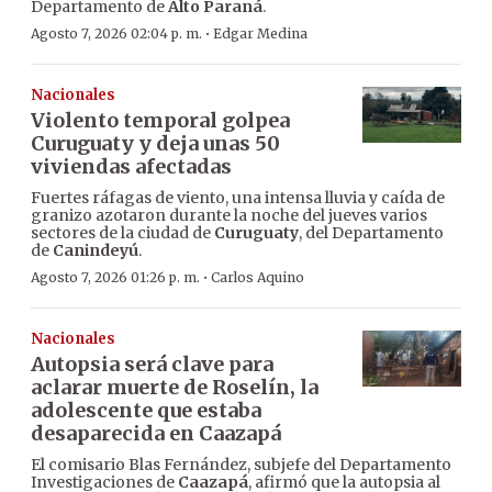
Departamento de
Alto Paraná
.
·
Agosto 7, 2026 02:04 p. m.
Edgar Medina
Nacionales
Violento temporal golpea
Curuguaty y deja unas 50
viviendas afectadas
Fuertes ráfagas de viento, una intensa lluvia y caída de
granizo azotaron durante la noche del jueves varios
sectores de la ciudad de
Curuguaty
, del Departamento
de
Canindeyú
.
·
Agosto 7, 2026 01:26 p. m.
Carlos Aquino
Nacionales
Autopsia será clave para
aclarar muerte de Roselín, la
adolescente que estaba
desaparecida en Caazapá
El comisario Blas Fernández, subjefe del Departamento
Investigaciones de
Caazapá
, afirmó que la autopsia al