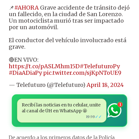
📌
#AHORA
Grave accidente de tránsito dejó
un fallecido, en la ciudad de San Lorenzo.
Un motociclista murió tras ser impactado
por un automóvil.
El conductor del vehículo involucrado está
grave.
🔴EN VIVO:
https://t.co/pASLMhm15D
#TelefuturoPy
#DiaADiaPy
pic.twitter.com/sjKpNToUE9
— Telefuturo (@Telefuturo)
April 18, 2024
Recibí las noticias en tu celular, unite
1
al canal de ÚH en WhatsApp 🤩
✓✓
19:59
De acuerdo a los primeros datos de la Policía,