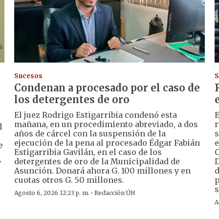
Sucesos
S
Condenan a procesado por el caso de
los detergentes de oro
El juez Rodrigo Estigarribia condenó esta
E
mañana, en un procedimiento abreviado, a dos
r
l
años de cárcel con la suspensión de la
s
ejecución de la pena al procesado Édgar Fabián
e
e
Estigarribia Gavilán, en el caso de los
O
detergentes de oro de la Municipalidad de
D
7
Asunción. Donará ahora G. 100 millones y en
d
cuotas otros G. 50 millones.
p
s
·
Agosto 6, 2026 12:23 p. m.
Redacción ÚH
A