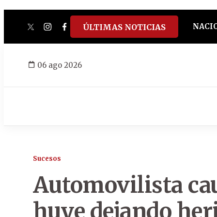
NACI
ÚLTIMAS NOTICIAS
twitter
instagram
facebook
tiktok
youtube
spotify
06 ago 2026
Sucesos
Automovilista c
huye dejando heri