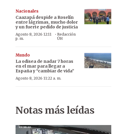
Nacionales
Caazapá despide a Roselín
entre lágrimas, mucho dolor
y un fuerte pedido de justicia
·
Agosto 8, 2026 12:11
Redacción
p. m.
ÚH
Mundo
La odisea de nadar 7 horas
en el mar para llegar a
España y “cambiar de vida”
Agosto 8, 2026 11:22 a. m.
Notas más leídas