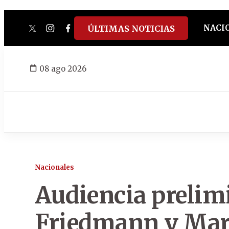
NACI
ÚLTIMAS NOTICIAS
twitter
instagram
facebook
tiktok
youtube
spotify
08 ago 2026
Nacionales
Audiencia prelim
Friedmann y Marl