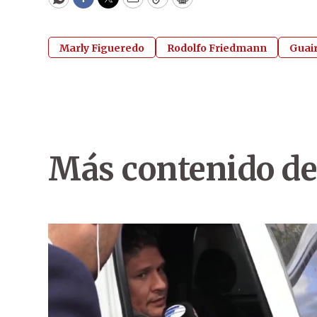
WhatsApp
Facebook
Twitter
Email
Copy
Print
Marly Figueredo
Rodolfo Friedmann
Guai
Más contenido de