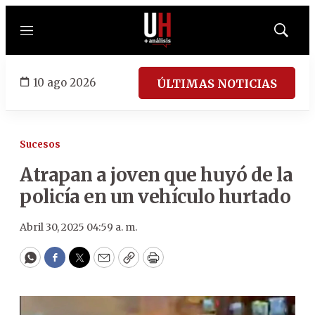
Menú
Mostrar
búsqued
10 ago 2026
ÚLTIMAS NOTICIAS
Sucesos
Atrapan a joven que huyó de la
policía en un vehículo hurtado
Abril 30, 2025 04:59 a. m.
WhatsApp
Facebook
Twitter
Email
Copy
Print