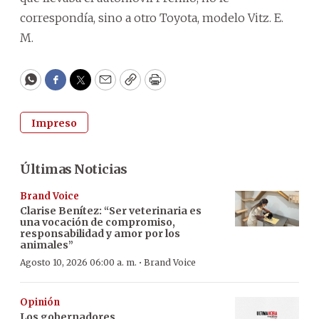
correspondía, sino a otro Toyota, modelo Vitz. E.
M.
WhatsApp
Facebook
Twitter
Email
Copy
Print
Impreso
Últimas Noticias
Brand Voice
Clarise Benítez: “Ser veterinaria es
una vocación de compromiso,
responsabilidad y amor por los
animales”
·
Agosto 10, 2026 06:00 a. m.
Brand Voice
Opinión
Los gobernadores