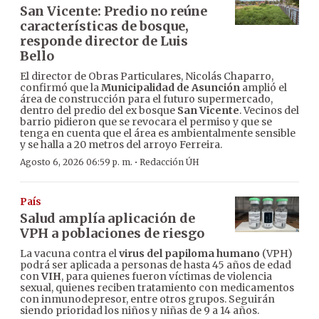
San Vicente: Predio no reúne
características de bosque,
responde director de Luis
Bello
El director de Obras Particulares, Nicolás Chaparro,
confirmó que la
Municipalidad de Asunción
amplió el
área de construcción para el futuro supermercado,
dentro del predio del ex bosque
San Vicente
. Vecinos del
barrio pidieron que se revocara el permiso y que se
tenga en cuenta que el área es ambientalmente sensible
y se halla a 20 metros del arroyo Ferreira.
·
Agosto 6, 2026 06:59 p. m.
Redacción ÚH
País
Salud amplía aplicación de
VPH a poblaciones de riesgo
La vacuna contra el
virus del papiloma humano
(VPH)
podrá ser aplicada a personas de hasta 45 años de edad
con
VIH
, para quienes fueron víctimas de violencia
sexual, quienes reciben tratamiento con medicamentos
con inmunodepresor, entre otros grupos. Seguirán
siendo prioridad los niños y niñas de 9 a 14 años.