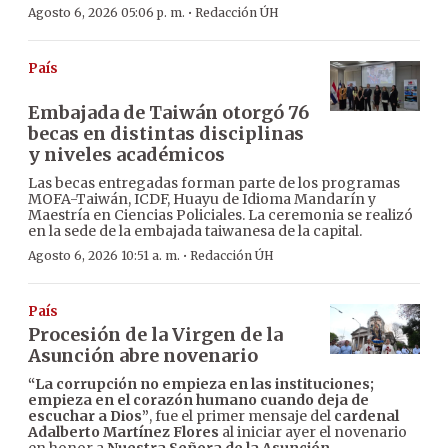
·
Agosto 6, 2026 05:06 p. m.
Redacción ÚH
País
Embajada de Taiwán otorgó 76
becas en distintas disciplinas
y niveles académicos
Las becas entregadas forman parte de los programas
MOFA-Taiwán, ICDF, Huayu de Idioma Mandarín y
Maestría en Ciencias Policiales. La ceremonia se realizó
en la sede de la embajada taiwanesa de la capital.
·
Agosto 6, 2026 10:51 a. m.
Redacción ÚH
País
Procesión de la Virgen de la
Asunción abre novenario
“La corrupción no empieza en las instituciones;
empieza en el corazón humano cuando deja de
escuchar a Dios”
, fue el primer mensaje del
cardenal
Adalberto Martínez Flores
al iniciar ayer el novenario
en honor a
Nuestra Señora de la Asunción
.