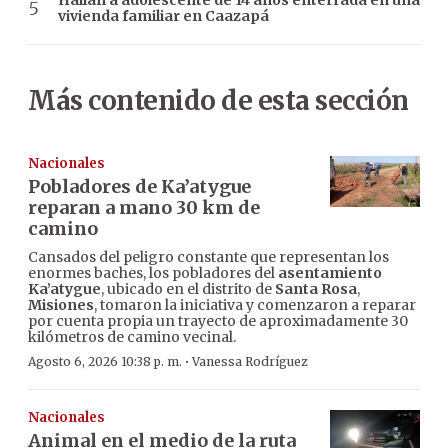
Hallan a adolescente de 14 años enterrada en una
vivienda familiar en Caazapá
Más contenido de esta sección
Nacionales
Pobladores de Ka’atygue
reparan a mano 30 km de
camino
Cansados del peligro constante que representan los
enormes baches, los pobladores del
asentamiento
Ka’atygue
, ubicado en el distrito de
Santa Rosa
,
Misiones
, tomaron la iniciativa y comenzaron a reparar
por cuenta propia un trayecto de aproximadamente 30
kilómetros de camino vecinal.
·
Agosto 6, 2026 10:38 p. m.
Vanessa Rodríguez
Nacionales
Animal en el medio de la ruta