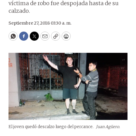
víctima de robo fue despojada hasta de su
calzado.
Septiembre 27, 2018 03:30 a. m.
WhatsApp
Facebook
Twitter
Email
Copy
Print
El joven quedó descalzo luego del percance.
Juan Agüero.