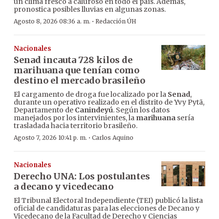
un clima fresco a caluroso en todo el país. Además,
pronostica posibles lluvias en algunas zonas.
·
Agosto 8, 2026 08:36 a. m.
Redacción ÚH
Nacionales
Senad incauta 728 kilos de
marihuana que tenían como
destino el mercado brasileño
El cargamento de droga fue localizado por la
Senad
,
durante un operativo realizado en el distrito de Yvy Pytã,
Departamento de
Canindeyú
. Según los datos
manejados por los intervinientes, la
marihuana
sería
trasladada hacia territorio brasileño.
·
Agosto 7, 2026 10:41 p. m.
Carlos Aquino
Nacionales
Derecho UNA: Los postulantes
a decano y vicedecano
El Tribunal Electoral Independiente (TEI) publicó la lista
oficial de candidaturas para las elecciones de Decano y
Vicedecano de la Facultad de Derecho y Ciencias