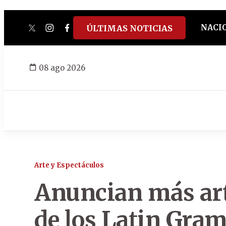
NACI
ÚLTIMAS NOTICIAS
twitter
instagram
facebook
tiktok
youtube
spotify
08 ago 2026
Arte y Espectáculos
Anuncian más arti
de los Latin Gr