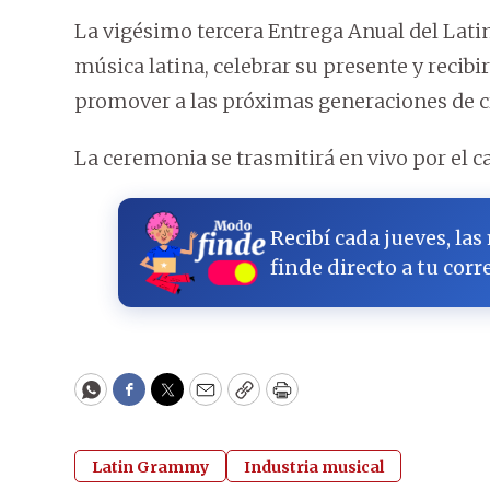
La vigésimo tercera Entrega Anual del Lat
música latina, celebrar su presente y recibi
promover a las próximas generaciones de c
La ceremonia se trasmitirá en vivo por el 
Recibí cada jueves, las
finde directo a tu corr
WhatsApp
Facebook
Twitter
Email
Copy
Print
Latin Grammy
Industria musical