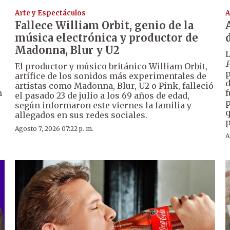
Arte y Espectáculos
A
Fallece William Orbit, genio de la
música electrónica y productor de
Madonna, Blur y U2
L
P
El productor y músico británico William Orbit,
p
artífice de los sonidos más experimentales de
d
artistas como Madonna, Blur, U2 o Pink, falleció
n
f
el pasado 23 de julio a los 69 años de edad,
p
según informaron este viernes la familia y
q
allegados en sus redes sociales.
p
Agosto 7, 2026 07:22 p. m.
A