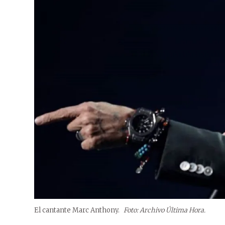
El cantante Marc Anthony.
Foto: Archivo Última Hora.