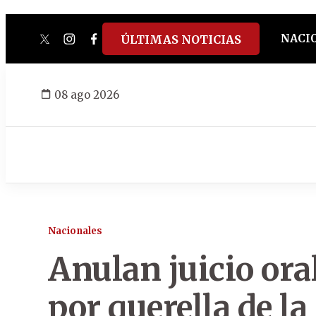
NACI
ÚLTIMAS NOTICIAS
twitter
instagram
facebook
tiktok
youtube
spotify
08 ago 2026
Nacionales
Anulan juicio ora
por querella de l