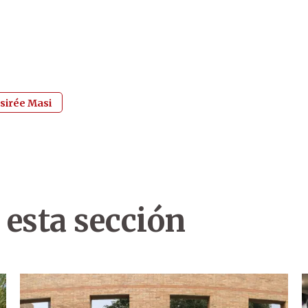
sirée Masi
 esta sección