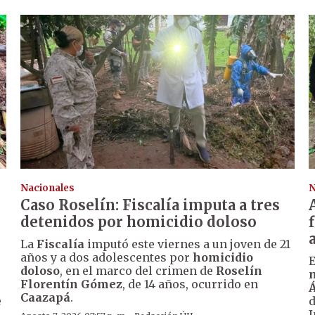
Nacionales
N
Caso Roselín: Fiscalía imputa a tres
detenidos por homicidio doloso
La
Fiscalía
imputó este viernes a un joven de 21
años y a dos adolescentes por
homicidio
E
doloso
, en el marco del crimen de
Roselín
m
Florentín Gómez
, de 14 años, ocurrido en
Á
Caazapá
.
e
I