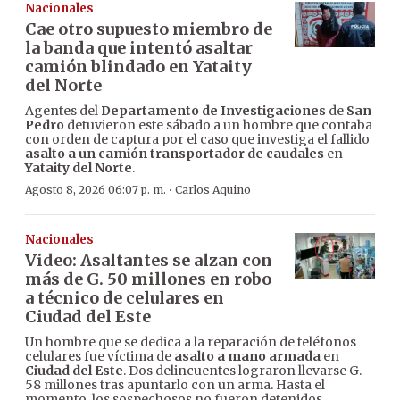
Nacionales
Cae otro supuesto miembro de
la banda que intentó asaltar
camión blindado en Yataity
del Norte
Agentes del
Departamento de Investigaciones
de
San
Pedro
detuvieron este sábado a un hombre que contaba
con orden de captura por el caso que investiga el fallido
asalto a un camión transportador de caudales
en
Yataity del Norte
.
·
Agosto 8, 2026 06:07 p. m.
Carlos Aquino
Nacionales
Video: Asaltantes se alzan con
más de G. 50 millones en robo
a técnico de celulares en
Ciudad del Este
Un hombre que se dedica a la reparación de teléfonos
celulares fue víctima de
asalto a mano armada
en
Ciudad del Este
. Dos delincuentes lograron llevarse G.
58 millones tras apuntarlo con un arma. Hasta el
momento, los sospechosos no fueron detenidos.