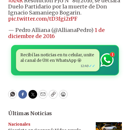
#ANR
Resolución PJG N° 86/2016, se declara
Duelo Partidario por la muerte de Don
Ignacio Samaniego Bogarin.
pic.twitter.com/tD3fgi2rPF
— Pedro Alliana (@AllianaPedro)
1 de
diciembre de 2016
Recibí las noticias en tu celular, unite
1
al canal de ÚH en WhatsApp 🤩
✓✓
12:49
WhatsApp
Facebook
Twitter
Email
Copy
Print
Últimas Noticias
Nacionales