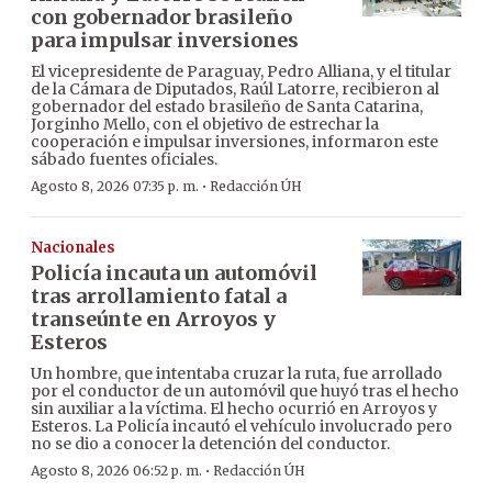
con gobernador brasileño
para impulsar inversiones
El vicepresidente de Paraguay, Pedro Alliana, y el titular
de la Cámara de Diputados, Raúl Latorre, recibieron al
gobernador del estado brasileño de Santa Catarina,
Jorginho Mello, con el objetivo de estrechar la
cooperación e impulsar inversiones, informaron este
sábado fuentes oficiales.
·
Agosto 8, 2026 07:35 p. m.
Redacción ÚH
Nacionales
Policía incauta un automóvil
tras arrollamiento fatal a
transeúnte en Arroyos y
Esteros
Un hombre, que intentaba cruzar la ruta, fue arrollado
por el conductor de un automóvil que huyó tras el hecho
sin auxiliar a la víctima. El hecho ocurrió en Arroyos y
Esteros. La Policía incautó el vehículo involucrado pero
no se dio a conocer la detención del conductor.
·
Agosto 8, 2026 06:52 p. m.
Redacción ÚH