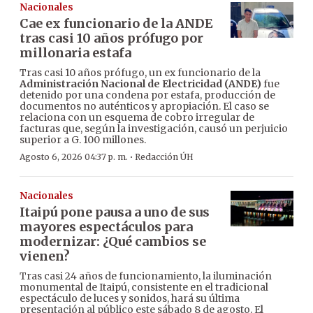
Nacionales
Cae ex funcionario de la ANDE
tras casi 10 años prófugo por
millonaria estafa
Tras casi 10 años prófugo, un ex funcionario de la
Administración Nacional de Electricidad (ANDE)
fue
detenido por una condena por estafa, producción de
documentos no auténticos y apropiación. El caso se
relaciona con un esquema de cobro irregular de
facturas que, según la investigación, causó un perjuicio
superior a G. 100 millones.
·
Agosto 6, 2026 04:37 p. m.
Redacción ÚH
Nacionales
Itaipú pone pausa a uno de sus
mayores espectáculos para
modernizar: ¿Qué cambios se
vienen?
Tras casi 24 años de funcionamiento, la iluminación
monumental de Itaipú, consistente en el tradicional
espectáculo de luces y sonidos, hará su última
presentación al público este sábado 8 de agosto. El