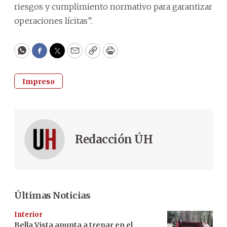
riesgos y cumplimiento normativo para garantizar
operaciones lícitas”.
WhatsApp
Facebook
Twitter
Email
Copy
Print
Impreso
Redacción ÚH
Últimas Noticias
Interior
Bella Vista apunta a trepar en el