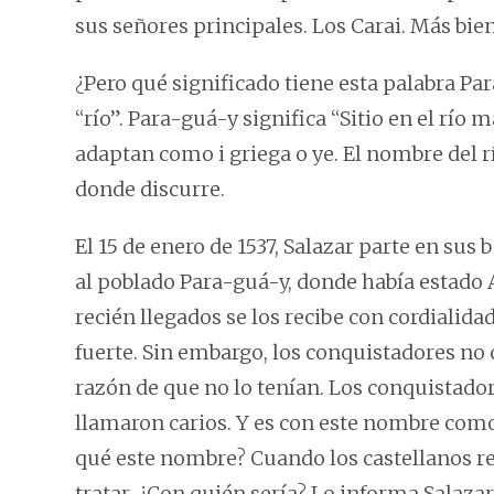
sus señores principales. Los Carai. Más bien
¿Pero qué significado tiene esta palabra Par
“río”. Para-guá-y significa “Sitio en el río 
adaptan como i griega o ye. El nombre del r
donde discurre.
El 15 de enero de 1537, Salazar parte en sus
al poblado Para-guá-y, donde había estado Ay
recién llegados se los recibe con cordialida
fuerte. Sin embargo, los conquistadores no
razón de que no lo tenían. Los conquistad
llamaron carios. Y es con este nombre como
qué este nombre? Cuando los castellanos r
tratar. ¿Con quién sería? Lo informa Salaza