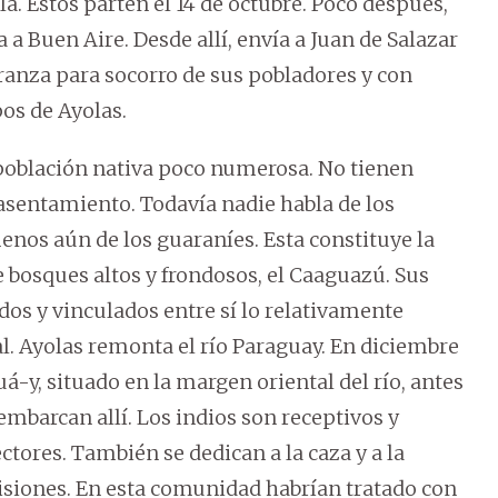
a. Estos parten el 14 de octubre. Poco después,
 Buen Aire. Desde allí, envía a Juan de Salazar
ranza para socorro de sus pobladores y con
os de Ayolas.
a población nativa poco numerosa. No tienen
asentamiento. Todavía nadie habla de los
os aún de los guaraníes. Esta constituye la
 bosques altos y frondosos, el Caaguazú. Sus
os y vinculados entre sí lo relativamente
l. Ayolas remonta el río Paraguay. En diciembre
á-y, situado en la margen oriental del río, antes
embarcan allí. Los indios son receptivos y
ctores. También se dedican a la caza y a la
visiones. En esta comunidad habrían tratado con