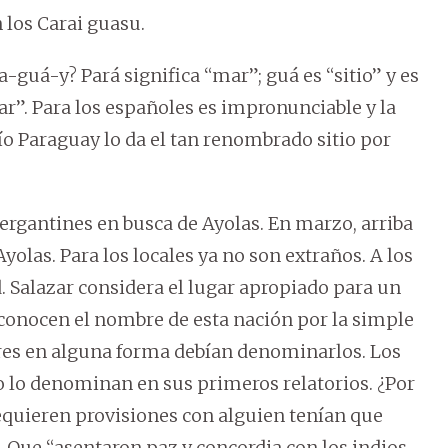
 los Carai guasu.
a-guá-y? Pará significa “mar”; guá es “sitio” y es
mar”. Para los españoles es impronunciable y la
ío Paraguay lo da el tan renombrado sitio por
 bergantines en busca de Ayolas. En marzo, arriba
olas. Para los locales ya no son extraños. A los
d. Salazar considera el lugar apropiado para un
 conocen el nombre de esta nación por la simple
ores en alguna forma debían denominarlos. Los
 lo denominan en sus primeros relatorios. ¿Por
equieren provisiones con alguien tenían que
r. Que “asentaron paz y concordia con los indios