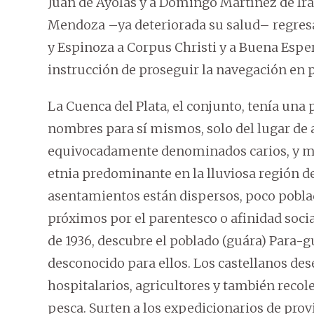
Juan de Ayolas y a Domingo Martínez de Iral
Mendoza –ya deteriorada su salud– regresa a
y Espinoza a Corpus Christi y a Buena Espe
instrucción de proseguir la navegación en p
La Cuenca del Plata, el conjunto, tenía un
nombres para sí mismos, solo del lugar de 
equivocadamente denominados carios, y men
etnia predominante en la lluviosa región de
asentamientos están dispersos, poco poblad
próximos por el parentesco o afinidad socia
de 1936, descubre el poblado (guára) Para-gu
desconocido para ellos. Los castellanos des
hospitalarios, agricultores y también recole
pesca. Surten a los expedicionarios de pro