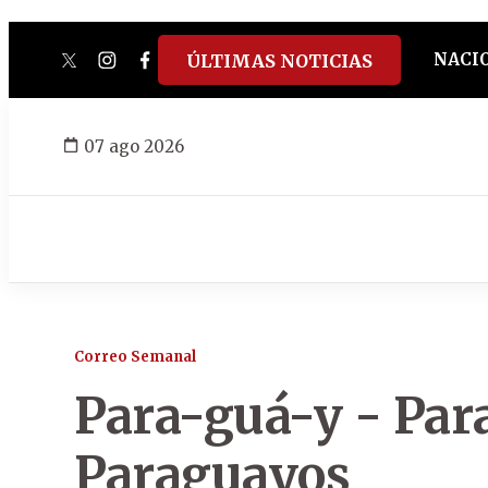
NACI
ÚLTIMAS NOTICIAS
twitter
instagram
facebook
tiktok
youtube
spotify
07 ago 2026
Correo Semanal
Para-guá-y - Par
Paraguayos