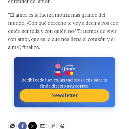
entender del amor.
“El amor es la fuerza motriz más grande del
mundo. ¿Con qué derecho te voy a decir a vos con
quién ser feliz y con quién no? Tratemos de vivir
con amor, que es lo que nos llena el corazón y el
alma”, finalizó.
Recibí cada jueves, las mejores actis para tu
finde directo a tu correo
Newsletter
WhatsApp
Facebook
Twitter
Email
Copy
Print