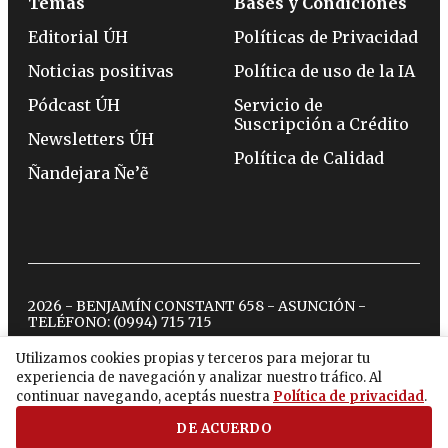
Temas
Bases y Condiciones
Editorial ÚH
Políticas de Privacidad
Noticias positivas
Política de uso de la IA
Pódcast ÚH
Servicio de
Suscripción a Crédito
Newsletters ÚH
Política de Calidad
Ñandejara Ñe’ẽ
2026 - BENJAMÍN CONSTANT 658 - ASUNCIÓN -
TELÉFONO:
(0994) 715 715
Utilizamos cookies propias y terceros para mejorar tu
experiencia de navegación y analizar nuestro tráfico. Al
twitter
instagram
facebook
tiktok
youtube
spotify
continuar navegando, aceptás nuestra
Política de privacidad
.
DE ACUERDO