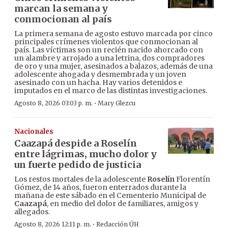
marcan la semana y
conmocionan al país
La primera semana de agosto estuvo marcada por cinco
principales crímenes violentos que conmocionan al
país. Las víctimas son un recién nacido ahorcado con
un alambre y arrojado a una letrina, dos compradores
de oro y una mujer, asesinados a balazos, además de una
adolescente ahogada y desmembrada y un joven
asesinado con un hacha. Hay varios detenidos e
imputados en el marco de las distintas investigaciones.
·
Agosto 8, 2026 03:03 p. m.
Mary Glezcu
Nacionales
Caazapá despide a Roselín
entre lágrimas, mucho dolor y
un fuerte pedido de justicia
Los restos mortales de la adolescente
Roselín
Florentín
Gómez, de 14 años, fueron enterrados durante la
mañana de este sábado en el Cementerio Municipal de
Caazapá
, en medio del dolor de familiares, amigos y
allegados.
·
Agosto 8, 2026 12:11 p. m.
Redacción ÚH