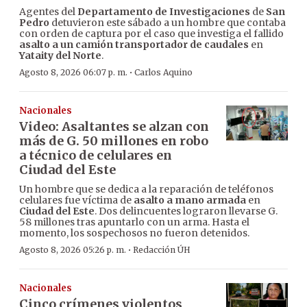
Agentes del
Departamento de Investigaciones
de
San
Pedro
detuvieron este sábado a un hombre que contaba
con orden de captura por el caso que investiga el fallido
asalto a un camión transportador de caudales
en
Yataity del Norte
.
·
Agosto 8, 2026 06:07 p. m.
Carlos Aquino
Nacionales
Video: Asaltantes se alzan con
más de G. 50 millones en robo
a técnico de celulares en
Ciudad del Este
Un hombre que se dedica a la reparación de teléfonos
celulares fue víctima de
asalto a mano armada
en
Ciudad del Este
. Dos delincuentes lograron llevarse G.
58 millones tras apuntarlo con un arma. Hasta el
momento, los sospechosos no fueron detenidos.
·
Agosto 8, 2026 05:26 p. m.
Redacción ÚH
Nacionales
Cinco crímenes violentos