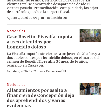
de Roselín, de 14 años, en la ciudad de Caazapá. La
víctima fatal se encontraba desaparecida desde el
viernes pasado. Premeditación, complicidad y las cajas
de cartón: lo que dice la carpeta fiscal.
·
Agosto 7, 2026 09:09 p. m.
Redacción ÚH
Nacionales
Caso Roselín: Fiscalía imputa
a tres detenidos por
homicidio doloso
La
Fiscalía
imputó este viernes a un joven de 21 años y a
dos adolescentes por
homicidio doloso
, en el marco del
crimen de
Roselín Florentín Gómez
, de 14 años,
ocurrido en
Caazapá
.
·
Agosto 7, 2026 07:57 p. m.
Redacción ÚH
Nacionales
Allanamientos por asalto a
financiera de Concepción deja
dos aprehendidos y varias
evidencias